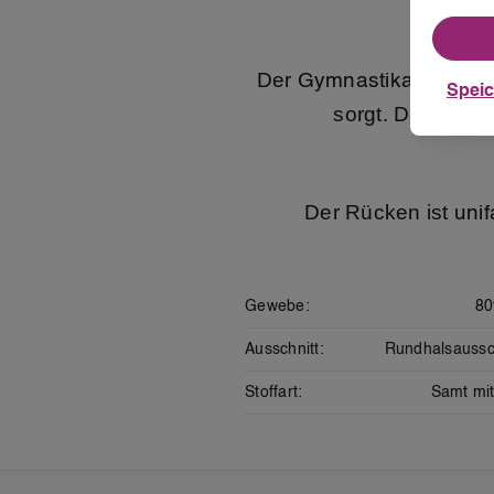
Der
bes
Gymnastikanzug
Spei
sorgt. Das
Samt
Der Rücken ist
uni
Gewebe:
80
Ausschnitt:
Rundhalsaussc
Stoffart:
Samt mit