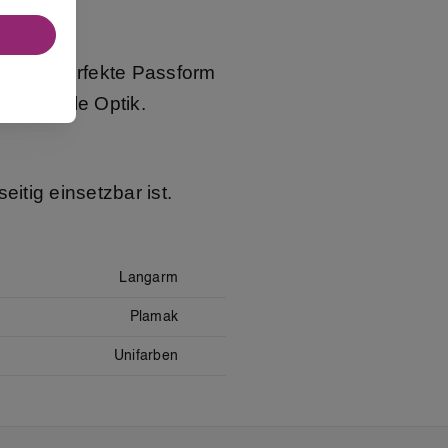
 eine perfekte Passform
m eine edle Optik.
eitig einsetzbar ist.
Langarm
Plamak
Unifarben