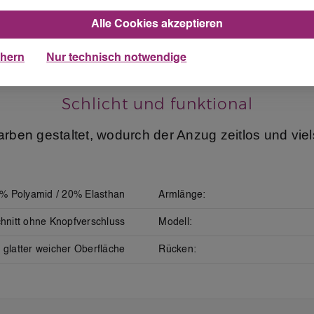
Perfekt für
Mädchen
und
Damen
Alle Cookies akzeptieren
teht aus 80% Polyamid und 20% Elasthan, was für
chern
Nur technisch notwendige
-Material mit glatter, weicher Oberfläche verleiht ih
Schlicht und funktional
gestaltet, wodurch der Anzug zeitlos und viels
farben
% Polyamid / 20% Elasthan
Armlänge:
hnitt ohne Knopfverschluss
Modell:
 glatter weicher Oberfläche
Rücken: