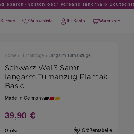
sparen
●
Kostenloser Versand innerhalb Deutschland
Suchen
Wunschliste
Ihr Konto
Warenkorb
Du hast 0 Produkte auf dem Merkzettel
Warenkorb enthält 0 
Home
Turnanzüge
Langarm Turnanzüge
Schwarz-Weiß Samt
langarm Turnanzug Plamak
Basic
Made in Germany
39,90 €
Regulärer Preis:
auswählen
Größentabelle
Größe