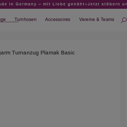
 in Germany – mit Liebe genäht
●
Jetzt stöbern und 
üge
Turnhosen
Accessoires
Vereine &
Teams