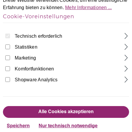
Diese Website verwendet Cookies, um eine bestmögliche
Erfahrung bieten zu können.
Mehr Informationen ...
Cookie-Voreinstellungen
Technisch erforderlich
Statistiken
Home
Turnanzüge
Kurzarm Turnanzüge
Marketing
Schwarz-Zyklame-Weiß Samt ärmellos
Komfortfunktionen
Turnanzug 1001 Nacht
Shopware Analytics
Made in Germany
46,90 €
Regulärer Preis:
Alle Cookies akzeptieren
auswählen
Größentabelle
Größe
Speichern
Nur technisch notwendige
110/116
122/128
134/140
146/152
158/164