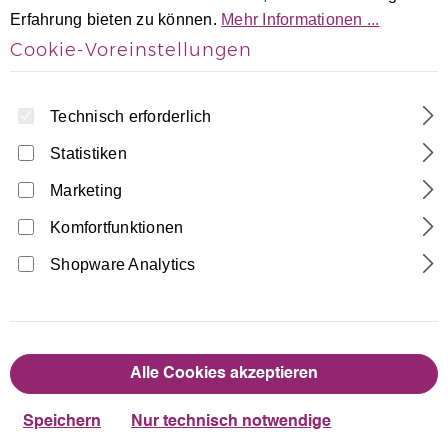
Erfahrung bieten zu können.
Mehr Informationen ...
Cookie-Voreinstellungen
Technisch erforderlich
Statistiken
Marketing
Home
Turnanzüge
Kurzarm Turnanzüge
Schwarz-Weiß-Grau Samt ärmellos
Komfortfunktionen
Turnanzug Jesika
Shopware Analytics
Made in Germany
35,90 €
Regulärer Preis:
Alle Cookies akzeptieren
auswählen
Größentabelle
Größe
Speichern
Nur technisch notwendige
110/116
122/128
134/140
146/152
158/164