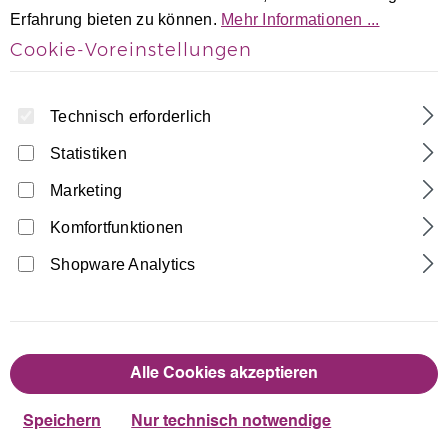
Erfahrung bieten zu können.
Mehr Informationen ...
Cookie-Voreinstellungen
Technisch erforderlich
Statistiken
Marketing
Home
Turnanzüge
Kurzarm Turnanzüge
Schwarz-Weiß-Grau Samt ärmellos
Komfortfunktionen
Turnanzug Jesika
Shopware Analytics
Made in Germany
35,90 €
Regulärer Preis:
Alle Cookies akzeptieren
auswählen
Größentabelle
Größe
Speichern
Nur technisch notwendige
110/116
122/128
134/140
146/152
158/164