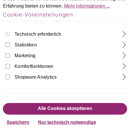
Erfahrung bieten zu können.
Mehr Informationen ...
Cookie-Voreinstellungen
Technisch erforderlich
Statistiken
Marketing
Home
Turnanzüge
Kurzarm Turnanzüge
SCHWARZ SAMT SILBER ärmellos
Komfortfunktionen
Turnanzug GYMSTAR mit Glitzer
Shopware Analytics
Made in Germany
34,90 €
Regulärer Preis:
Alle Cookies akzeptieren
auswählen
Größentabelle
Größe
Speichern
Nur technisch notwendige
110/116
122/128
134/140
146/152
158/164