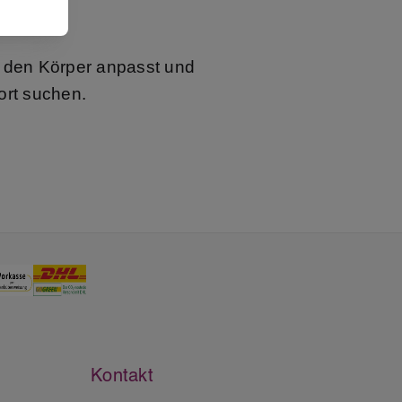
gn
n den Körper anpasst und
ort suchen.
Kontakt