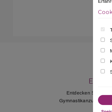
Erfah
Cook
S
Elega
Entdecken Sie den 
überze
Gymnastikanzug
Spei