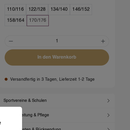
110/116
122/128
134/140
146/152
158/164
170/176
Produkt Anzahl: Gib den gewünschten We
In den Warenkorb
Versandfertig in 3 Tagen, Lieferzeit 1-2 Tage
Sportvereine & Schulen
 Erfahrung bieten zu können.
Waschanleitung & Pflege
Mehr Informationen .
e
Versandkosten & Rücksendung