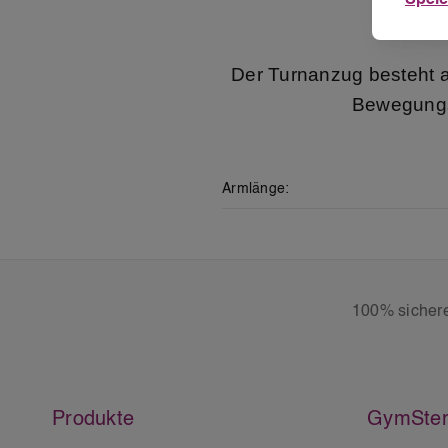
B
Der Turnanzug besteht a
Bewegungsf
Armlänge:
100% sicher
Produkte
GymSter