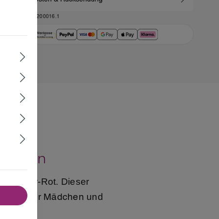
ART.-NR.:
GS_200016.1
 Damen
z-Silber-Rot. Dieser
h ideal für
und
Mädchen