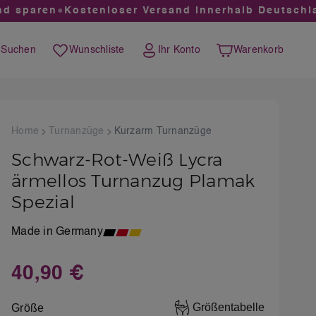
 sparen
●
Kostenloser Versand innerhalb Deutschland
Suchen
Wunschliste
Ihr Konto
Warenkorb
Du hast 0 Produkte auf dem Merkzettel
Warenkorb enthält 0 
Home
Turnanzüge
Kurzarm Turnanzüge
Schwarz-Rot-Weiß Lycra
ärmellos Turnanzug Plamak
Spezial
Made in Germany
40,90 €
Regulärer Preis:
auswählen
Größentabelle
Größe