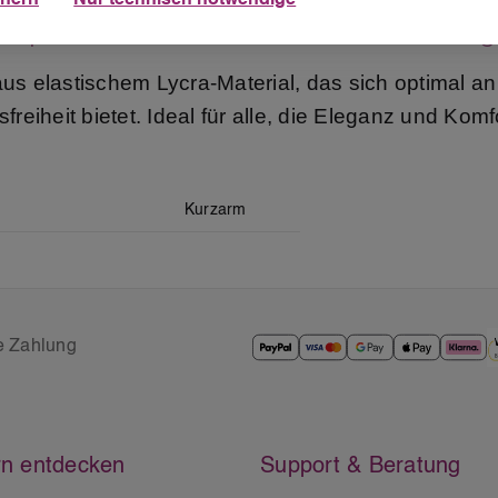
equeme Passform und stilvolles Desi
us elastischem Lycra-Material, das sich optimal a
reiheit bietet. Ideal für alle, die Eleganz und Komf
Kurzarm
e Zahlung
n entdecken
Support & Beratung