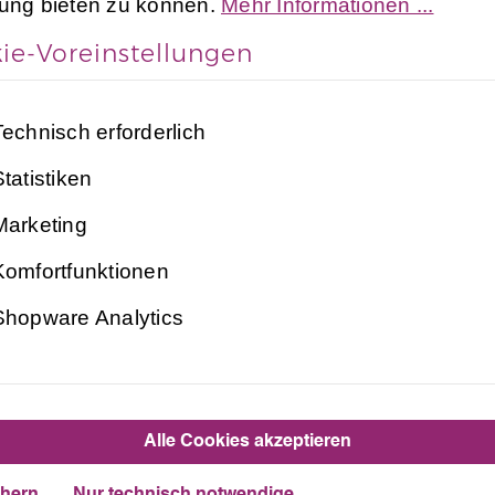
rung bieten zu können.
Mehr Informationen ...
ie-Voreinstellungen
Technisch erforderlich
tatistiken
Marketing
Beschreibung
Bewertungen
Komfortfunktionen
Shopware Analytics
nter Turnanzug für Kinder und
hochwertigen
„Plamak Spezial“ in Schwar
Turnanzug
Alle Cookies akzeptieren
ugt durch seine
-Passform und eignet sic
Langarm
. Perfekt für Training und Wettkampf!
Damen
chern
Nur technisch notwendige