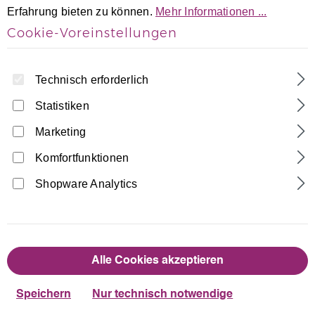
Erfahrung bieten zu können.
Mehr Informationen ...
Cookie-Voreinstellungen
Technisch erforderlich
Statistiken
Marketing
Home
Turnanzüge
Kurzarm Turnanzüge
Dunkelblau-Türkis Crash-Samt
Komfortfunktionen
ärmellos Gymnastikanzug Welle
Shopware Analytics
Made in Germany
37,90 €
Regulärer Preis:
Alle Cookies akzeptieren
auswählen
Größentabelle
Größe
Speichern
Nur technisch notwendige
110/116
122/128
134/140
146/152
158/164