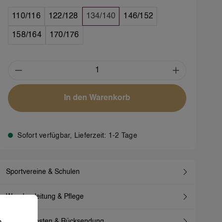
110/116
122/128
134/140
146/152
158/164
170/176
Produkt Anzahl: Gib den gewünschten We
In den Warenkorb
Sofort verfügbar, Lieferzeit: 1-2 Tage
Sportvereine & Schulen
Waschanleitung & Pflege
 Erfahrung bieten zu können.
Mehr Informationen .
e
Versandkosten & Rücksendung