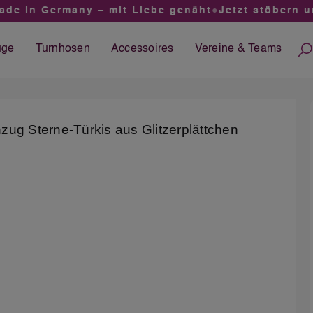
 in Germany – mit Liebe genäht
●
Jetzt stöbern und
üge
Turnhosen
Accessoires
Vereine &
Teams