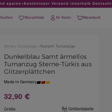
 sparen
●
Kostenloser Versand innerhalb Deutschlan
Suchen
Wunschliste
Ihr Konto
Warenkorb
Du hast 0 Produkte auf dem Merkzettel
Warenkorb enthält 0 
Home
Turnanzüge
Kurzarm Turnanzüge
Dunkelblau Samt ärmellos
Turnanzug Sterne-Türkis aus
Glitzerplättchen
Made in Germany
32,90 €
Regulärer Preis:
auswählen
Größentabelle
Größe