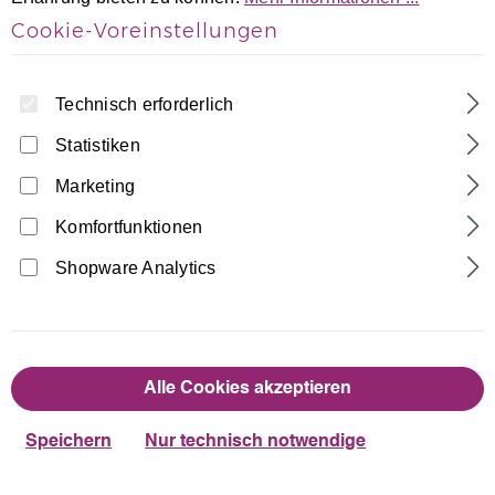
Cookie-Voreinstellungen
Technisch erforderlich
Statistiken
Marketing
Home
Turnhosen
Hotpants
Komfortfunktionen
Samt Hipster, Hot-Pant bi-elestisch
Shopware Analytics
Made in Germany
15,90 €
Regulärer Preis:
Alle Cookies akzeptieren
auswählen
Farbe
Speichern
Nur technisch notwendige
Dunkelblau
Schwarz