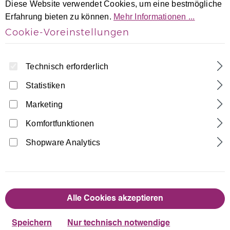
Diese Website verwendet Cookies, um eine bestmögliche
Erfahrung bieten zu können.
Mehr Informationen ...
Cookie-Voreinstellungen
Technisch erforderlich
Statistiken
Home
Turnanzüge
Kurzarm Turnanzüge
Marketing
Schwarz-Zyklame-Silber Samt ärmellos
Komfortfunktionen
Turnanzug Java Spezial
Shopware Analytics
Made in Germany
43,90 €
Regulärer Preis:
Alle Cookies akzeptieren
auswählen
Größentabelle
Größe
Speichern
Nur technisch notwendige
110/116
122/128
134/140
146/152
158/164