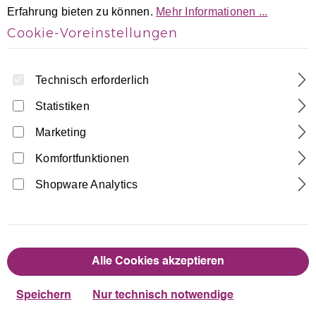
Erfahrung bieten zu können.
Mehr Informationen ...
Cookie-Voreinstellungen
Technisch erforderlich
Statistiken
Marketing
Home
Turnanzüge
Langarm Turnanzüge
Schwarz-Türkis-Weiß Lycra langarm
Komfortfunktionen
Turnanzug Plamak Spezial
Shopware Analytics
Made in Germany
44,90 €
Regulärer Preis:
Alle Cookies akzeptieren
auswählen
Größentabelle
Größe
Speichern
Nur technisch notwendige
110/116
122/128
134/140
146/152
158/164