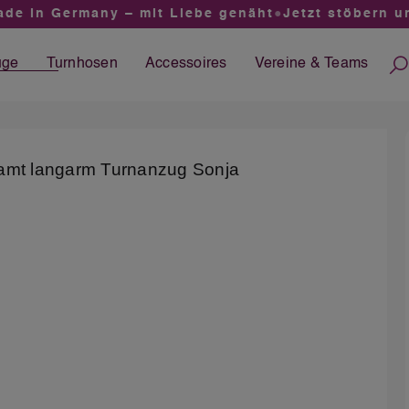
e in Germany – mit Liebe genäht
●
Jetzt stöbern und
üge
Turnhosen
Accessoires
Vereine &
Teams