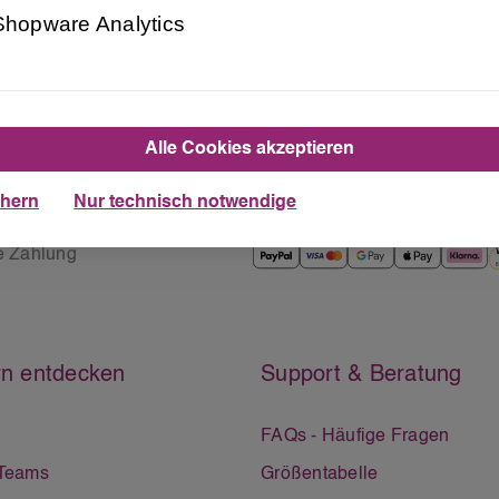
Shopware Analytics
Alle Cookies akzeptieren
chern
Nur technisch notwendige
e Zahlung
n entdecken
Support & Beratung
FAQs - Häufige Fragen
 Teams
Größentabelle