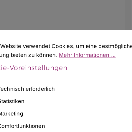
ie-Voreinstellungen
Website verwendet Cookies, um eine bestmögliche
 Website verwendet Cookies, um eine bestmöglich
rung bieten zu können.
Mehr Informationen ...
ie-Voreinstellungen
Technisch erforderlich
tatistiken
Marketing
Komfortfunktionen