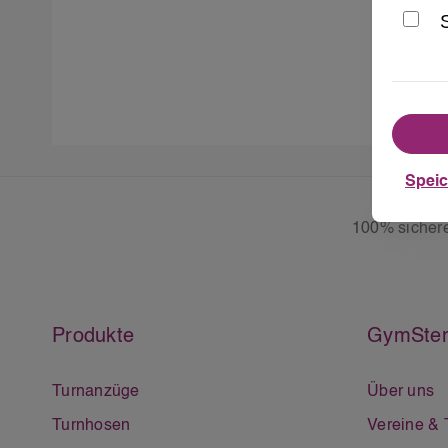
Spei
100% sicher
Produkte
GymSter
Turnanzüge
Über uns
Turnhosen
Vereine &