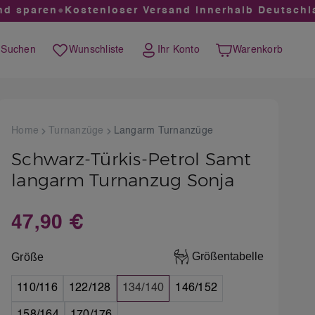
 sparen
●
Kostenloser Versand innerhalb Deutschlan
Suchen
Wunschliste
Ihr Konto
Warenkorb
Du hast 0 Produkte auf dem Merkzettel
Warenkorb enthält 0 
Home
Turnanzüge
Langarm Turnanzüge
Schwarz-Türkis-Petrol Samt
langarm Turnanzug Sonja
47,90 €
Regulärer Preis:
auswählen
Größentabelle
Größe
110/116
122/128
134/140
146/152