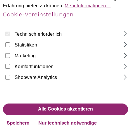
Erfahrung bieten zu können.
Mehr Informationen ...
Cookie-Voreinstellungen
Technisch erforderlich
Statistiken
Marketing
Home
Turnanzüge
Langarm Turnanzüge
Schwarz Samt langarm Turnanzug
Komfortfunktionen
Sterne-Pink aus Glitzerplättchen
Shopware Analytics
Made in Germany
38,90 €
Regulärer Preis:
Alle Cookies akzeptieren
auswählen
Größentabelle
Größe
Speichern
Nur technisch notwendige
110/116
122/128
134/140
146/152
158/164