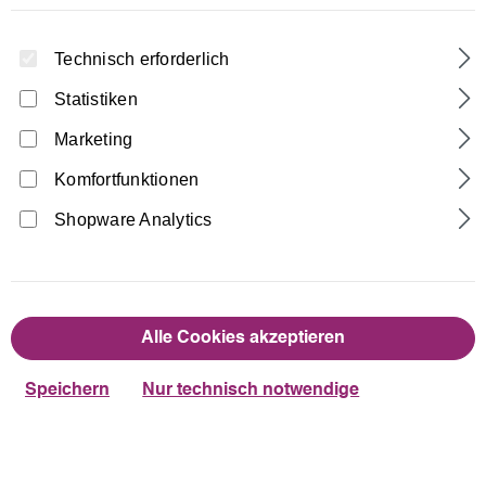
Technisch erforderlich
Statistiken
Marketing
Komfortfunktionen
Home
Turnhosen
Leggings
Shopware Analytics
Samt Leggings bi-elestisch
21,90 €
Regulärer Preis:
Alle Cookies akzeptieren
auswählen
Farbe
Speichern
Nur technisch notwendige
Dunkelblau
Schwarz
auswählen
Größentabelle
Größe