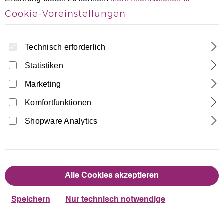
Cookie-Voreinstellungen
Technisch erforderlich
Statistiken
Marketing
Home
Turnhosen
Hotpants
Komfortfunktionen
Samt Hipster, Hot-Pant bi-elestisch
Shopware Analytics
Made in Germany
15,90 €
Regulärer Preis:
Alle Cookies akzeptieren
auswählen
Farbe
Speichern
Nur technisch notwendige
Dunkelblau
Schwarz