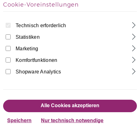
Cookie-Voreinstellungen
Home
Accessoires
Samt Haargummi
Technisch erforderlich
Made in Germany
Statistiken
2,90 €
Regulärer Preis:
Marketing
auswählen
Farbe
Komfortfunktionen
Shopware Analytics
Dunkelblau
Schwarz
Produkt Anzahl: Gib den gewünschten Wert
Alle Cookies akzeptieren
In den Warenkorb
Speichern
Nur technisch notwendige