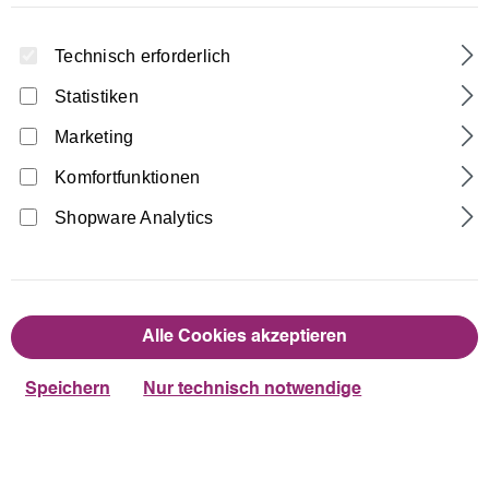
Technisch erforderlich
Statistiken
Marketing
Komfortfunktionen
Home
Turnhosen
Leggings
Shopware Analytics
Lycra Leggings bi-elestisch
18,90 €
Regulärer Preis:
Alle Cookies akzeptieren
auswählen
Farbe
Speichern
Nur technisch notwendige
türkis
Dunkelblau
Schwarz
auswählen
Größe