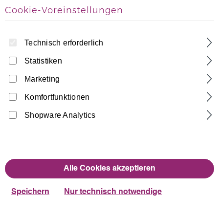
Cookie-Voreinstellungen
Technisch erforderlich
Statistiken
Marketing
Home
Turnhosen
Hotpants
Komfortfunktionen
Lycra Hipster, Hot-Pant bi-elestisch
Shopware Analytics
Made in Germany
13,90 €
Regulärer Preis:
Alle Cookies akzeptieren
auswählen
Farbe
Speichern
Nur technisch notwendige
Dunkelblau
Schwarz