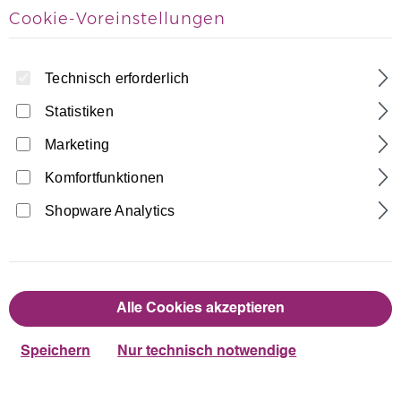
Cookie-Voreinstellungen
Technisch erforderlich
Statistiken
Marketing
Home
Turnhosen
Hotpants
Komfortfunktionen
Lycra Hipster, Hot-Pant bi-elestisch
Shopware Analytics
Made in Germany
13,90 €
Regulärer Preis:
Alle Cookies akzeptieren
auswählen
Farbe
Speichern
Nur technisch notwendige
Dunkelblau
Schwarz