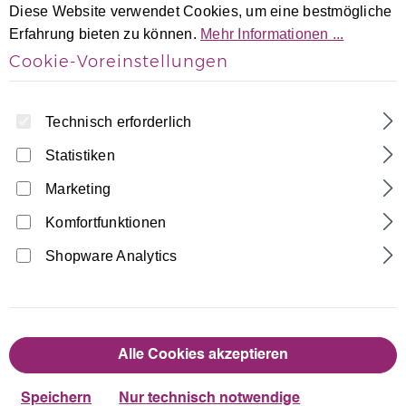
Diese Website verwendet Cookies, um eine bestmögliche
Erfahrung bieten zu können.
Mehr Informationen ...
Cookie-Voreinstellungen
Technisch erforderlich
Statistiken
Home
Turnanzüge
Langarm Turnanzüge
Marketing
Dunkelblau-Weiß Samt langarm
Komfortfunktionen
Gymnastikanzug Java Spezial
Shopware Analytics
Made in Germany
45,90 €
Regulärer Preis:
Alle Cookies akzeptieren
auswählen
Größentabelle
Größe
Speichern
Nur technisch notwendige
110/116
122/128
134/140
146/152
158/164