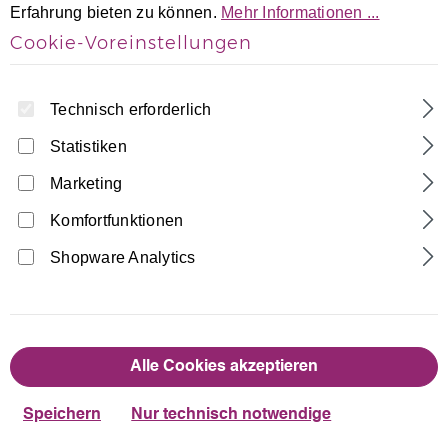
Erfahrung bieten zu können.
Mehr Informationen ...
Cookie-Voreinstellungen
Technisch erforderlich
Statistiken
Marketing
Home
Turnanzüge
Langarm Turnanzüge
Komfortfunktionen
Dunkelblau-Türkis-Weiß Samt langarm
Turnanzug Jesika
Shopware Analytics
Made in Germany
42,90 €
Regulärer Preis:
Alle Cookies akzeptieren
auswählen
Größentabelle
Größe
Speichern
Nur technisch notwendige
110/116
122/128
134/140
146/152
158/164