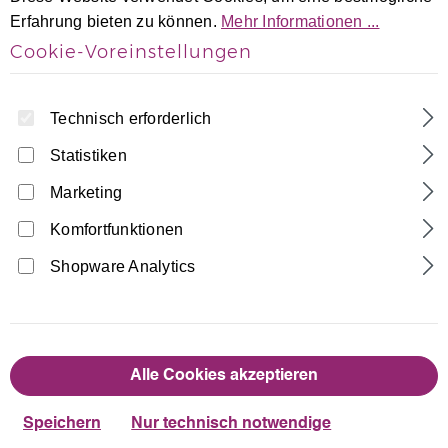
Erfahrung bieten zu können.
Mehr Informationen ...
Cookie-Voreinstellungen
Technisch erforderlich
Statistiken
Home
Turnhosen
Leggings
Marketing
Crash-Samt Leggings bi-elestisch
Komfortfunktionen
Made in Germany
Shopware Analytics
21,90 €
Regulärer Preis:
auswählen
Farbe
Alle Cookies akzeptieren
Dunkelblau
Schwarz
Speichern
Nur technisch notwendige