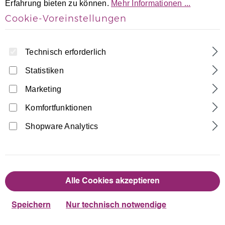
Erfahrung bieten zu können.
Mehr Informationen ...
Cookie-Voreinstellungen
Technisch erforderlich
Statistiken
Marketing
Home
Turnhosen
3/4 Caprihosen
Komfortfunktionen
3/4 Lycra Caprihose bi-elestisch
Shopware Analytics
Made in Germany
17,90 €
Regulärer Preis:
Alle Cookies akzeptieren
auswählen
Farbe
Speichern
Nur technisch notwendige
Dunkelblau
Schwarz