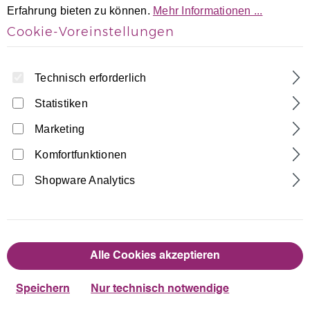
Erfahrung bieten zu können.
Mehr Informationen ...
Cookie-Voreinstellungen
Technisch erforderlich
Statistiken
Marketing
Home
Turnhosen
3/4 Caprihosen
3/4 Crash-Samt Caprihose bi-elestisch
Komfortfunktionen
Shopware Analytics
Made in Germany
19,90 €
Regulärer Preis:
auswählen
Farbe
Alle Cookies akzeptieren
Speichern
Nur technisch notwendige
Dunkelblau
Schwarz