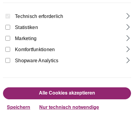
Technisch erforderlich
Statistiken
Marketing
Komfortfunktionen
Home
Turnhosen
1/2 Leggings
Shopware Analytics
1/2 Crash-Samt Leggings bi-elestisch
17,90 €
Regulärer Preis:
Alle Cookies akzeptieren
auswählen
Farbe
Speichern
Nur technisch notwendige
Dunkelblau
Schwarz
auswählen
Größentabelle
Größe