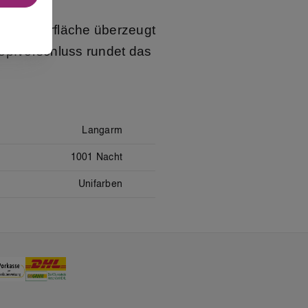
icher Oberfläche überzeugt
pfverschluss rundet das
Langarm
1001 Nacht
Unifarben