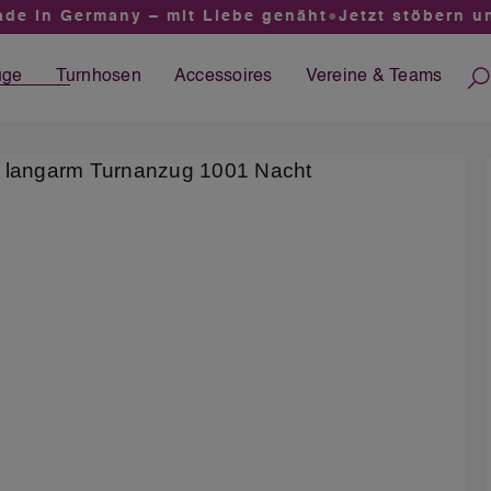
 in Germany – mit Liebe genäht
●
Jetzt stöbern und
üge
Turnhosen
Accessoires
Vereine &
Teams