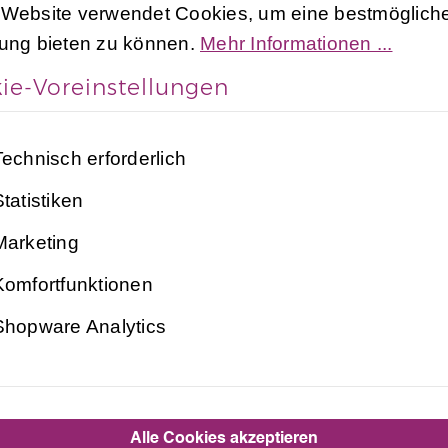
 Website verwendet Cookies, um eine bestmöglich
rung bieten zu können.
Mehr Informationen ...
ie-Voreinstellungen
Technisch erforderlich
tatistiken
Beschreibung
Bewertungen
Marketing
Komfortfunktionen
ter Turnanzug für Mädchen un
Shopware Analytics
ollen
„
“, ideal für
und
Turnanzug
1001 Nacht
Kinder
 20% Elasthan, bietet der
eine p
Gymnastikanzug
Alle Cookies akzeptieren
Besondere Eigenschaften