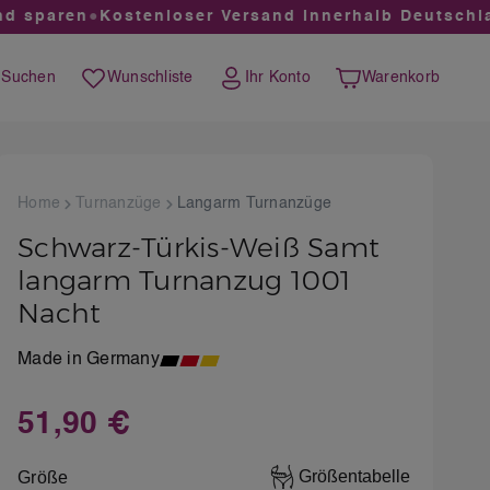
 sparen
●
Kostenloser Versand innerhalb Deutschland
Suchen
Wunschliste
Ihr Konto
Warenkorb
Du hast 0 Produkte auf dem Merkzettel
Warenkorb enthält 0 
Home
Turnanzüge
Langarm Turnanzüge
Schwarz-Türkis-Weiß Samt
langarm Turnanzug 1001
Nacht
Made in Germany
51,90 €
Regulärer Preis:
auswählen
Größentabelle
Größe