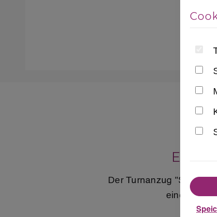
Cook
S
Elega
Der
"Schwarz-
Turnanzug
eine stilvoll
Spei