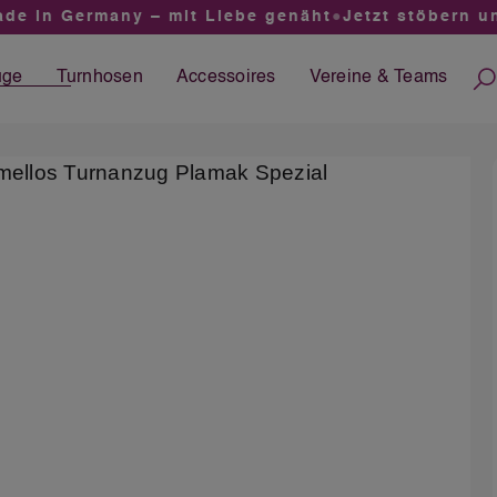
 in Germany – mit Liebe genäht
●
Jetzt stöbern und
üge
Turnhosen
Accessoires
Vereine &
Teams