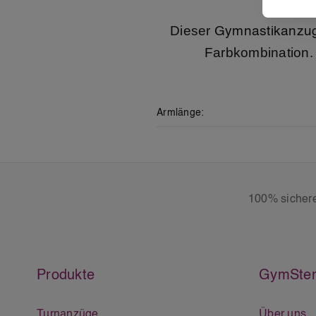
Dieser
Gymnastikanzu
Farbkombination.
Armlänge:
100% sicher
Produkte
GymSter
Turnanzüge
Über uns