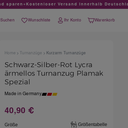
 sparen
●
Kostenloser Versand innerhalb Deutschland
Suchen
Wunschliste
Ihr Konto
Warenkorb
Du hast 0 Produkte auf dem Merkzettel
Warenkorb enthält 0 
Home
Turnanzüge
Kurzarm Turnanzüge
Schwarz-Silber-Rot Lycra
ärmellos Turnanzug Plamak
Spezial
Made in Germany
40,90 €
Regulärer Preis:
auswählen
Größentabelle
Größe