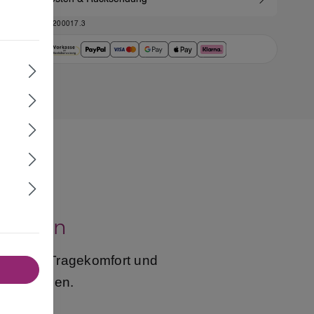
ART.-NR.:
GS_200017.3
 Damen
höchsten Tragekomfort und
astik lieben.