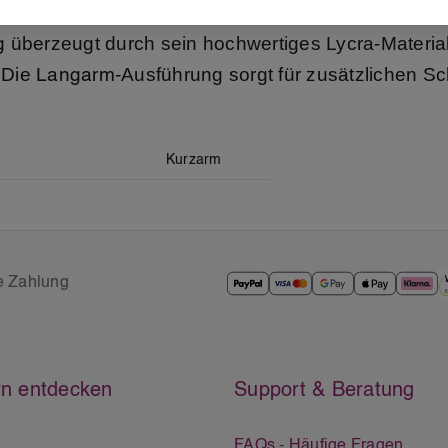
überzeugt durch sein hochwertiges Lycra-Materia
g
 Die
-Ausführung sorgt für zusätzlichen S
Langarm
Kurzarm
e Zahlung
n entdecken
Support & Beratung
FAQs - Häufige Fragen