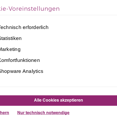
ie-Voreinstellungen
Technisch erforderlich
tatistiken
Marketing
Beschreibung
Bewertungen
Komfortfunktionen
Shopware Analytics
nter Turnanzug für Kinder und
Silber-Rot Lycra kurzarm Plamak Spezial" bietet 
Alle Cookies akzeptieren
e Optik. Perfekt für
und
, die Gymn
Mädchen
Damen
chern
Nur technisch notwendige
Besondere Eigenschaften