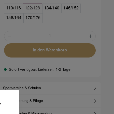
110/116
122/128
134/140
146/152
158/164
170/176
Produkt Anzahl: Gib den gewünschten We
In den Warenkorb
Sofort verfügbar, Lieferzeit: 1-2 Tage
Sportvereine & Schulen
 Erfahrung bieten zu können.
Mehr Informationen .
Waschanleitung & Pflege
e
Versandkosten & Rücksendung