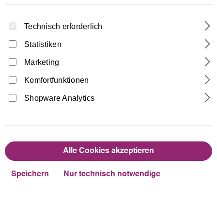
Technisch erforderlich
Statistiken
Marketing
Komfortfunktionen
Home
Turnhosen
1/2 Leggings
Shopware Analytics
1/2 Leggings bi-elestisch Lycra
18,00 €
Regulärer Preis:
Alle Cookies akzeptieren
auswählen
Farbe
Speichern
Nur technisch notwendige
Dunkelblau
Schwarz
auswählen
Größentabelle
Größe